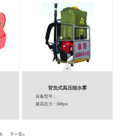
背负式高压细水雾
设备型号：
最高压力：6Mpa
工作压力：6Mpa
流量：4L/min
直喷射程：10M
5
下一页»