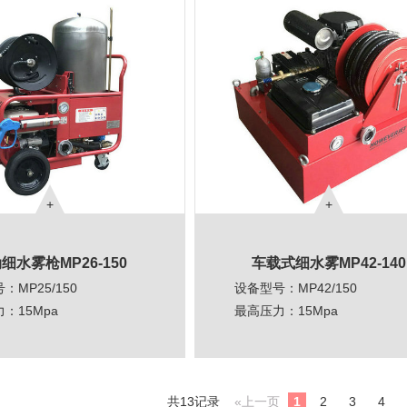
细水雾枪MP26-150
车载式细水雾MP42-140
：MP25/150
设备型号：MP42/150
力：15Mpa
最高压力：15Mpa
力：15Mpa
工作压力：15Mpa
L/min
流量：42L/min
：50M
额定功率：23HP
共13记录
«上一页
1
2
3
4