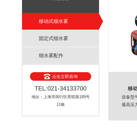
移动式细水雾
固定式细水雾
细水雾配件
点击立即咨询
TEL:021-34133700
移动
地址：上海市闵行区景联路189号
设备型号
11栋
最高压
工作压
流量：25
软管长度