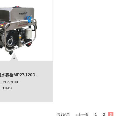
水雾枪MP27/120D…
MP27/120D
12Mpa
：
12Mpa
/min
：50M
共7记录
«上一页
1
2
3