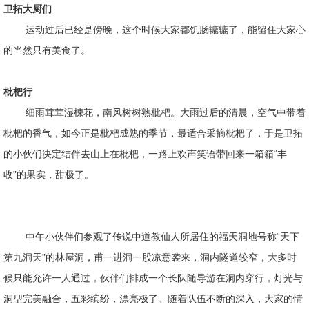
卫拓大厨们
运动过后已经是傍晚，这个时候大家都饥肠辘辘了，能留住大家心
的当然只有美食了。
枇杷行
细雨茸茸湿楝花，南风树树熟枇杷。大雨过后的清晨，空气中带着
枇杷的香气，如今正是枇杷成熟的季节，最适合采摘枇杷了，于是卫拓
的小伙们决定结伴去山上在枇杷，一路上欢声笑语带回来一箱箱“丰
收”的果实，甜极了。
中午小伙伴们参观了传说中道教仙人所居住的福天洞地号称“天下
第九洞天”的林屋洞，甫一进洞一股凉意袭来，洞内隧道较窄，大多时
候只能允许一人通过，伙伴们排成一个长队随导游在洞内穿行，灯光与
洞型完美融合，五彩缤纷，漂亮极了。随着队伍不断的深入，大家的情